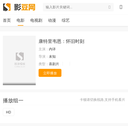
首页
电影
电视剧
动漫
综艺
康特里韦恩：怀旧时刻
主演：
内详
导演：
未知
类型：
喜剧片
立即播放
播放组一
卡顿请切换线路,支持手机看片
HD