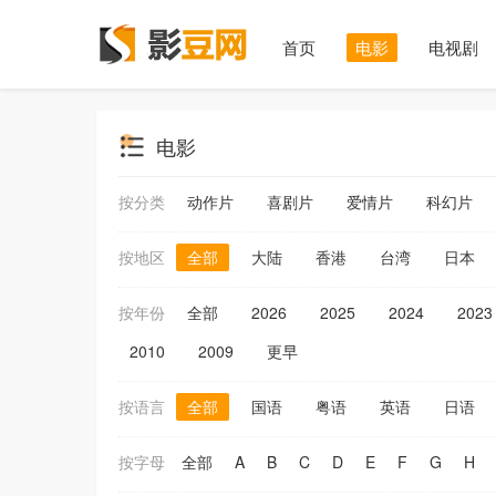
首页
电影
电视剧
电影
按分类
动作片
喜剧片
爱情片
科幻片
按地区
全部
大陆
香港
台湾
日本
按年份
全部
2026
2025
2024
2023
2010
2009
更早
按语言
全部
国语
粤语
英语
日语
按字母
全部
A
B
C
D
E
F
G
H