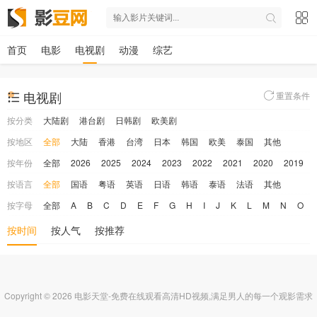
首页
电影
电视剧
动漫
综艺
电视剧
重置条件
按分类
大陆剧
港台剧
日韩剧
欧美剧
按地区
全部
大陆
香港
台湾
日本
韩国
欧美
泰国
其他
按年份
全部
2026
2025
2024
2023
2022
2021
2020
2019
按语言
全部
国语
粤语
英语
日语
韩语
泰语
法语
其他
按字母
全部
A
B
C
D
E
F
G
H
I
J
K
L
M
N
O
按时间
按人气
按推荐
Copyright © 2026 电影天堂-免费在线观看高清HD视频,满足男人的每一个观影需求