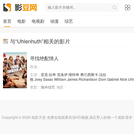
首页
电影
电视剧
动漫
综艺
与“Uhlenhuth”相关的影片
寻找绝配情人
导演：
主演：
尼克·拉奇
克洛伊·维特奇
弗兰西斯卡·法拉
格
Joey
Sasso
William
James
Richardson
Dom
Gabriel
Nick
Uhl
类型：
海外综艺
地区：
Copyright © 2026 电影天堂-免费在线观看高清HD视频,满足男人的每一个观影需求