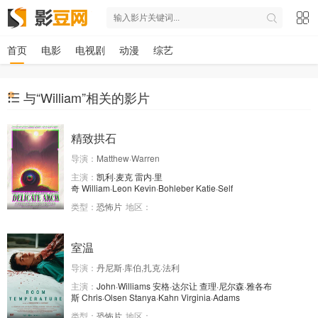
首页
电影
电视剧
动漫
综艺
与“William”相关的影片
精致拱石
导演：
Matthew·Warren
主演：
凯利·麦克
雷内·里
奇
William·Leon
Kevin·Bohleber
Katie·Self
类型：
恐怖片
地区：
室温
导演：
丹尼斯·库伯,扎克·法利
主演：
John·Williams
安格·达尔让
查理·尼尔森·雅各布
斯
Chris·Olsen
Stanya·Kahn
Virginia·Adams
类型：
恐怖片
地区：