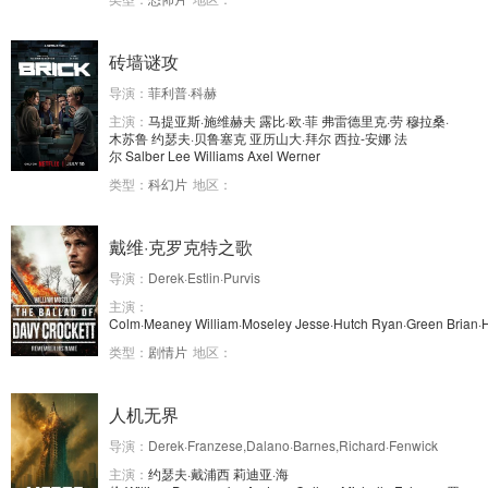
砖墙谜攻
导演：
菲利普·科赫
主演：
马提亚斯·施维赫夫
露比·欧·菲
弗雷德里克·劳
穆拉桑·
木苏鲁
约瑟夫·贝鲁塞克
亚历山大·拜尔
西拉-安娜
法
尔
Salber
Lee
Williams
Axel
Werner
类型：
科幻片
地区：
戴维·克罗克特之歌
导演：
Derek·Estlin·Purvis
主演：
Colm·Meaney
William·Moseley
Jesse·Hutch
Ryan·Green
Brian·H
类型：
剧情片
地区：
人机无界
导演：
Derek·Franzese,Dalano·Barnes,Richard·Fenwick
主演：
约瑟夫·戴浦西
莉迪亚·海