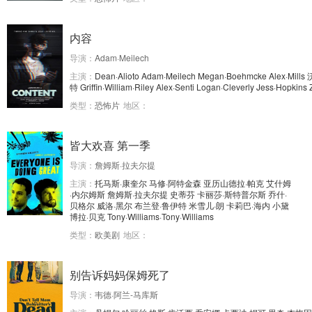
内容
导演：
Adam·Meilech
主演：
Dean·Alioto
Adam·Meilech
Megan·Boehmcke
Alex·Mills
特
Griffin·William·Riley
Alex·Senti
Logan·Cleverly
Jess·Hopkins
类型：
恐怖片
地区：
皆大欢喜 第一季
导演：
詹姆斯·拉夫尔提
主演：
托马斯·康奎尔
马修·阿特金森
亚历山德拉·帕克
艾什姆
·内尔姆斯
詹姆斯·拉夫尔提
史蒂芬
卡丽莎·斯特普尔斯
乔什·
贝格尔
威洛·黑尔
布兰登·鲁伊特
米雪儿·朗
卡莉巴·海内
小黛
博拉·贝克
Tony·Williams·Tony·Williams
类型：
欧美剧
地区：
别告诉妈妈保姆死了
导演：
韦德·阿兰-马库斯