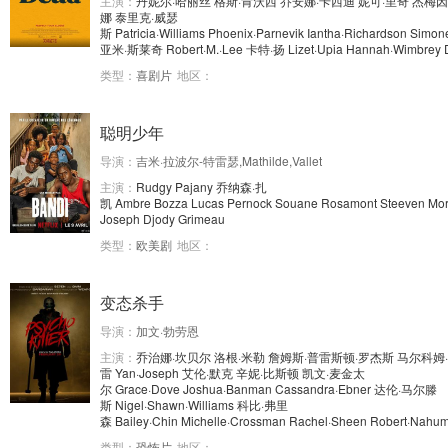
主演：
丹妮尔·哈丽丝
格斯·肯沃西
乔安娜·卡西迪
妮可·里奇
杰梅因
娜
泰里克·威瑟
斯
Patricia·Williams
Phoenix·Parnevik
Iantha·Richardson
Simone
亚米·斯莱奇
Robert·M.·Lee
卡特·扬
Lizet·Upia
Hannah·Wimbrey
类型：
喜剧片
地区：
聪明少年
导演：
吉米·拉波尔-特雷瑟,Mathilde,Vallet
主演：
Rudgy
Pajany
乔纳森·扎
凯
Ambre
Bozza
Lucas
Pernock
Souane
Rosamont
Steeven
Mor
Joseph
Djody
Grimeau
类型：
欧美剧
地区：
变态杀手
导演：
加文·勃劳恩
主演：
乔治娜·坎贝尔
洛根·米勒
詹姆斯·普雷斯顿·罗杰斯
马尔科姆
雷
Yan·Joseph
艾伦·默克
辛妮·比斯顿
凯文·麦金太
尔
Grace·Dove
Joshua·Banman
Cassandra·Ebner
达伦·马尔滕
斯
Nigel·Shawn·Williams
科比·弗里
森
Bailey·Chin
Michelle·Crossman
Rachel·Sheen
Robert·Nahu
类型：
恐怖片
地区：