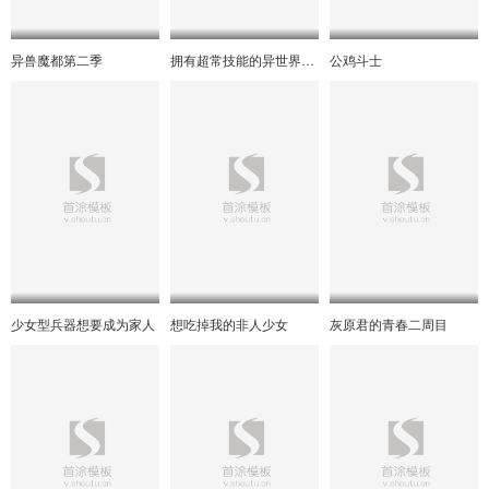
异兽魔都第二季
拥有超常技能的异世界流浪美食家第二季
公鸡斗士
少女型兵器想要成为家人
想吃掉我的非人少女
灰原君的青春二周目