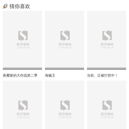
猜你喜欢
夜樱家的大作战第二季
海贼王
当前、正被打扰中！